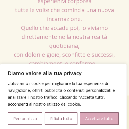
esperienza corporea
tutte le volte che comincia una nuova
incarnazione.
Quello che accade poi, lo viviamo
direttamente nella nostra realtà
quotidiana,
con dolori e gioie, sconfitte e successi,
cambiamenti e conferme…
Diamo valore alla tua privacy
Utilizziamo i cookie per migliorare la tua esperienza di
navigazione, offrirti pubblicità o contenuti personalizzati e
analizzare il nostro traffico. Cliccando “Accetta tutti”,
acconsenti al nostro utilizzo dei cookie.
© Copyright - laforzadelcontatto Daniela Pasino – P.IVA: 03901230130 –
Attività disciplinata dalla legge 4/2013 -
Personalizza
Rifiuta tutto
Accettare tutto
Privacy Policy
Cookies Policy