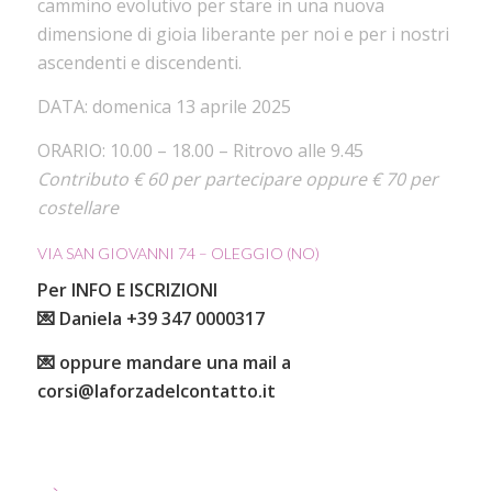
cammino evolutivo per stare in una nuova
dimensione di gioia liberante per noi e per i nostri
ascendenti e discendenti.
DATA: domenica 13 aprile 2025
ORARIO: 10.00 – 18.00 – Ritrovo alle 9.45
Contributo € 60 per partecipare oppure € 70 per
costellare
VIA SAN GIOVANNI 74 – OLEGGIO (NO)
Per INFO E ISCRIZIONI
💌 Daniela +39 347 0000317
💌 oppure mandare una mail a
corsi@laforzadelcontatto.it