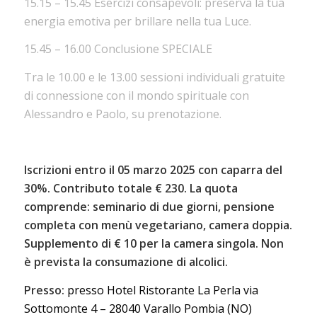
15.15 – 15.45 Esercizi consapevoli: preserva la tua
energia emotiva per brillare nella tua Luce.
15.45 – 16.00 Conclusione SPECIALE
Tra le 10.00 e le 13.00 sessioni individuali gratuite
di connessione con il mondo spirituale con
Alessandro e Paolo, su prenotazione.
Iscrizioni entro il 05 marzo 2025 con caparra del
30%. Contributo totale € 230. La quota
comprende: seminario di due giorni, pensione
completa con menù vegetariano, camera doppia.
Supplemento di € 10 per la camera singola. Non
è prevista la consumazione di alcolici.
Presso:
presso Hotel Ristorante La Perla via
Sottomonte 4 – 28040 Varallo Pombia (NO)