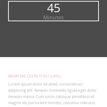
45
Minutes
WHAT WE DO IN THIS CLASS
:
Lorem ipsum dolor sit amet, consectetuer
adipiscing elit. Aenean commodo ligula eget dolor.
Aenean massa. Cum sociis natoque penatibus et
magnis dis parturient montes, nascetur ridiculus