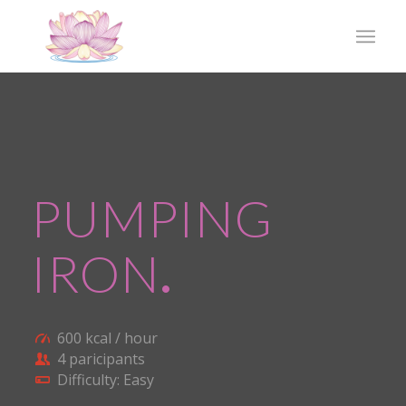
PUMPING
IRON
.
600 kcal / hour
4 paricipants
Difficulty: Easy