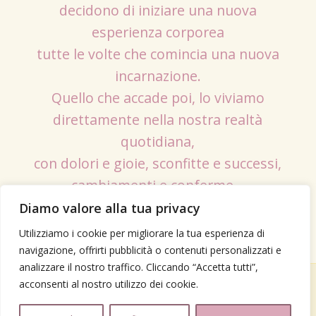
decidono di iniziare una nuova
esperienza corporea
tutte le volte che comincia una nuova
incarnazione.
Quello che accade poi, lo viviamo
direttamente nella nostra realtà
quotidiana,
con dolori e gioie, sconfitte e successi,
cambiamenti e conferme…
Diamo valore alla tua privacy
Utilizziamo i cookie per migliorare la tua esperienza di
navigazione, offrirti pubblicità o contenuti personalizzati e
analizzare il nostro traffico. Cliccando “Accetta tutti”,
acconsenti al nostro utilizzo dei cookie.
© Copyright - laforzadelcontatto Daniela Pasino – P.IVA: 03901230130 –
Attività disciplinata dalla legge 4/2013 -